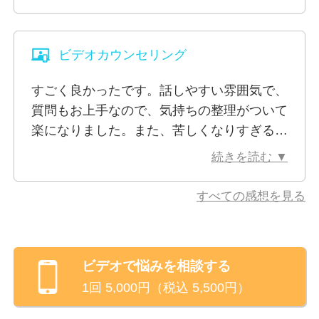
ダイレクトにぶちまけたりしていますが、お
私はこの「人は誰でもOKである」という哲学が好き
かげでだんだんと毒がぬけてきたようです。
で、自分自身の存在を認められているような安心感を
それにつれて不思議と、運も向いてきていま
覚えます。
ビデオカウンセリング
す。ありがとうございます。
私は、TAと出会い、学ぶ中でこの哲学に出会いまし
たが、日々、過ごす中で「I’m OK」でいることの心地
すごく良かったです。話しやすい雰囲気で、
良さは何にも代えることができません。
質問もお上手なので、気持ちの整理がついて
しかし、相談を受ける側の専門家ではありますが、私
楽になりました。また、苦しくなりすぎる前
自身、自分が「I’m not OK」になることもあり、心理
にご相談したいと思います。ありがとうござ
続きを読む ▼
学は万能薬ではなく、全てが万事上手くいくわけでも
いました。
ない、ということも自覚しています。
すべての感想を見る
あくまでも、理論に当てはめて考えると、こう考える
ことができるのではないか、という、漠然とした悩み
に、道筋をつけて、自分自身が納得できるようにす
ビデオ
で悩みを相談する
る。それが、心理学であり、私自身の日々抱えるモヤ
1回
5,000
円（税込
5,500
円）
モヤを考える時にも役立っています。そして、あなた
のモヤモヤを解消するお手伝いをするのが、わたした