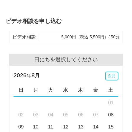
ちカウンセラーの役目だと考えています。
オンラインというツールは、場所や時間に制限をかけ
ビデオ相談を申し込む
ずに対応できる、とても便利なものだと思います。
この便利なツールを大いに利用し、カウンセラー
ビデオ相談
5,000円（税込 5,500円）/ 50分
を”身近な人”にしてもらえればと思います。
自分の悩みを一緒に抱えてくれる存在を頼り、そし
日にちを選択してください
て、自分自身で考え、自分の道を決めて、より良い
日々の暮らしを歩んでもらえたら、と思います。
2026
8
年
月
次月
※ビデオ相談でお顔を見られたくないといった場合、
日
月
火
水
木
金
土
カメラをオフにして相談を行うことも可能です。
01
02
03
04
05
06
07
08
09
10
11
12
13
14
15