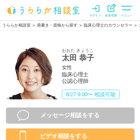
うららか相談室
肩書き・資格から探す
臨床心理士のカウンセラー
>
>
>
おおた きょうこ
太田 恭子
女性
臨床心理士
公認心理師
8/27 9:00〜 相談可能
メッセージ相談をする
ビデオ相談
をする