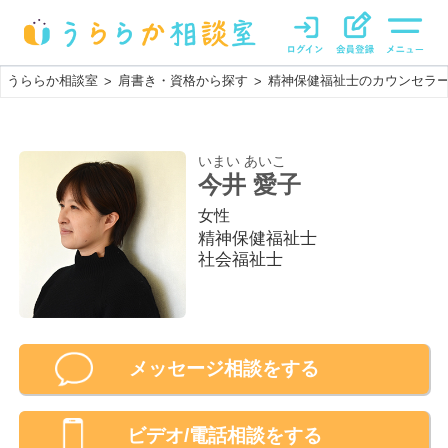
うららか相談室
肩書き・資格から探す
精神保健福祉士のカウンセラ
>
>
いまい あいこ
今井 愛子
女性
精神保健福祉士
社会福祉士
メッセージ相談をする
ビデオ/電話相談
をする