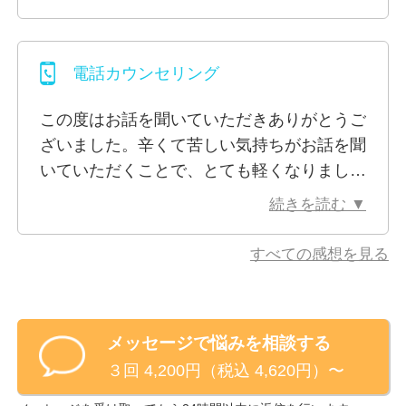
なのかなと思っています。この先も困ったこ
す。
とがあったり、耐えきれないようなことが出
鬱・不登校・HSP・家族関係・恋愛・子育て・愚痴な
てきたら疲れきって動けなくなる前に、また
ど、心の中にある本音、人に言えない自分の気持ちを
電話カウンセリング
先生にお話してもらおうって思っています。
一緒に整理していきましょう。
そう思うことで、多少のことは自分ではねの
ありのままのお気持ちでお話しください。
この度はお話を聞いていただきありがとうご
けながら生きていけます。私には人生の強い
ざいました。辛くて苦しい気持ちがお話を聞
味方ができたんだ！
いていただくことで、とても軽くなりまし
そんなイメージです。
※ビデオ相談でお顔を見られたくないといった場合、
た。客観的に聞いていただけたことで、自分
続きを読む ▼
カメラをオフにして相談を行うことも可能です。
の気持ちも整理できました。『辛いときは笑
わないで、辛いときは辛いって言ってくださ
すべての感想を見る
い』と言われたときに、色んなことをごまか
そうとしていた自分に気づきました。
しっかりと考えて、今後どうしていくか決め
メッセージで悩みを相談する
たいと思います。本当にありがとうございま
３回 4,200円（税込 4,620円）〜
した。