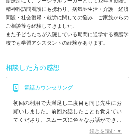
診療所にて、ソーシャルワーカーとして12年間勤務。
きます。
精神科訪問看護にも携わり、病気や生活・介護・経済
また現在は、鬱や統合失調症を抱えながら、一般企業
問題・社会復帰・就労に関しての悩み、ご家族からの
で働いている方の支援にも入っています。
ご相談等を経験してきました。
また子どもたちが入院している期間に通学する養護学
誰かに相談するという行動は、とても勇気がいり、緊
校でも学習アシスタントの経験があります。
張します。
しかし安心してください。
うまく伝えようとしなくても大丈夫です。
相談した方の感想
言葉を選ばず、お話しください。
一緒に内容を整理し、解決の手段を見つけていきまし
電話カウンセリング
ょう！
共に前進していきたいと思っています。
初回の利用で大満足し二度目も同じ先生にお
願いしました。前回お話したことも覚えてい
現代社会においての生きにくさ、生活のしづらさをヒ
てくださり、スムーズに色々なお話ができま
アリングします。
した。私の心の澱を流してくれるそんな存在
悩みの根本を見つけ出し、解決の糸口を導き出しま
続きを読む ▼