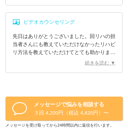
アドバイスいただいたこと少しずつ実践して
・夫婦関係の悩み
いきたいと思います。
・介護の悩み
・学校の悩み
ビデオカウンセリング
・会社の悩み
・休業中、退職後の悩み
先日はありがとうございました。回リハの担
当者さんにも教えていただけなかったリハビ
知人や友人に相談しづらい、もしくは話せる人がいな
リ方法を教えていただけてとても助かりまし
いなど、一人で悩んでいる方は是非、ご相談下さい。
た。少しずつですが無理ない範囲でやってい
続きを読む ▼
こうと思います。また一歩前進できた際には
※ビデオ相談でお顔を見られたくないといった場合、
新たなアドバイスをお願いします。
カメラをオフにして相談を行うことも可能です。
メッセージで悩みを相談する
３回 4,200円（税込 4,620円）〜
メッセージを受け取ってから24時間以内に返信を行います。