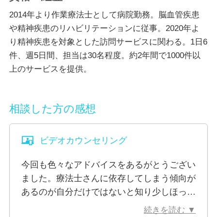
2014年より作業療法士として病院勤務。脳血管疾患
これまでの臨床経験から、日々の生活に何かしらの悩
や精神疾患のリハビリテーションに従事。2020年よ
みや不安を抱えている人には、身体と心、両方の支援
り精神疾患を対象とした訪問サービスに関わる。1日6
で必要であることを学びました。
件、週5日間、担当は30名程度。約2年間で1000件以
上のサービスを提供。
私は、リハビリテーションの専門家として身体への支
援、公認心理師としてこころへの支援を提供すること
ができます。
相談した方の感想
これまでの相談内容として、
ビデオカウンセリング
・身体の悩み
・心の悩み
今回も色々なアドバイスをあるがとうござい
・生まれつきの悩み
ました。療法士さんに依存してしまう傾向が
・身体、精神、発達障害の悩み
あるのが自分だけではないと知り少しほっと
・病院を退院した後の悩み
しました。
・子育ての悩み
続きを読む ▼