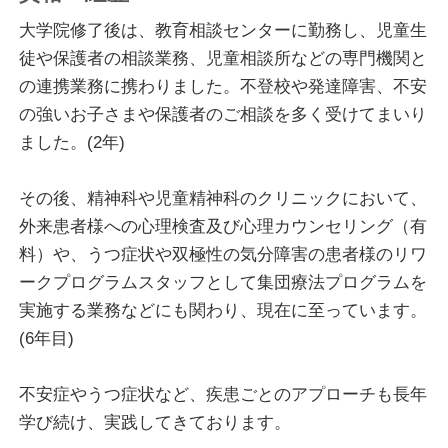
を下ろせるような、安全な場所としてカウンセリング
大学院修了後は、教育相談センターに勤務し、児童生
がお役に立てれば、と思っております。
徒や保護者の相談業務、児童相談所などの専門機関と
の連携業務に携わりました。不登校や発達障害、不安
ご相談内容には、大小はないと考えております。どん
の強いお子さまや保護者のご相談を多く受けてまいり
な悩み事でも、とても大切なことです。
ました。(2年)
「こんなことを話したらしょうもないと思われる」
「あなたが悪い、と思われてしまうのでは」
その後、精神科や児童精神科のクリニックにおいて、
というお気持ちから、お一人で抱え込んでいらっしゃ
外来患者様への心理検査及び心理カウンセリング（有
る方が多いのではないかと思います。
料）や、うつ症状や双極性の気分障害の患者様のリワ
ークプログラムスタッフとして集団療法プログラムを
「誰かにもやもやしていることを話してみたい」
実施する業務などにも関わり、現在に至っています。
「辛い気持ちを誰かにわかってほしい」
(6年目)
「できることはしているが、どうすればよいかわから
ない」
不安症やうつ症状など、疾患ごとのアプローチも長年
こういったお気持ちを、ぜひカウンセリングでお話し
学び続け、実践してきております。
てみてはいかがでしょうか。