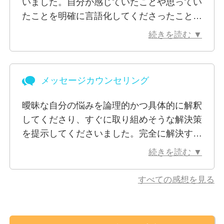
いました。自分が感じていたことや思ってい
たことを明確に言語化してくださったこと
こういったご相談内容に対して、認知行動療法やＥＭ
で、自分の心の中を整理でき、それだけで心
ＤＲを主に実施して参りました。
続きを読む ▼
がすっきりしました。悩みについても、問題
ここに挙げた内容に限らず、お困りごとやご希望に沿
となっている点を的確に挙げていただき、短
って、伴走するようにお力添えしたいと考えておりま
いやり取りの中でどうアプローチしていくと
す。
メッセージカウンセリング
よいか助言してくださいました。花輪先生に
相談したことで、どん底のような気持ちから
お辛いお気持ちは、うまく言葉にすることが難しいも
曖昧な自分の悩みを論理的かつ具体的に解釈
回復し、悩みながらも穏やかに過ごしていま
のです。
してくださり、すぐに取り組めそうな解決策
す。また何かあったら相談させていただきた
うまくまとめようとしなくても大丈夫です。
を提示してくださいました。完全に解決する
いと思います。ありがとうございました。
少しずつ、思いをお聞かせいただき、少しでも楽にな
のは時間がかかりそうなので、また悩んだ時
続きを読む ▼
るような考え方や行動のとり方について一緒に考えて
はいただいたメッセージを読み返そうと思っ
いきましょう。
ています。
すべての感想を見る
最後まで、お読みいただき、ありがとうございまし
た。