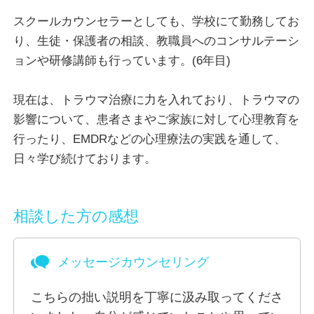
スクールカウンセラーとしても、学校にて勤務してお
私自身が関わってきたご相談内容として、
り、生徒・保護者の相談、教職員へのコンサルテーシ
精神疾患（うつ、強迫症、パニック症、社交不安症、
ョンや研修講師も行っています。(6年目)
ＰＴＳＤなど）
発達障害（ADHD、自閉症スペクトラム、学習障害な
現在は、トラウマ治療に力を入れており、トラウマの
ど）
影響について、患者さまやご家族に対して心理教育を
子ども時代のつらかったこと（インナーチャイルド）
行ったり、EMDRなどの心理療法の実践を通して、
子育て上の悩み（不登校、癇癪など感情のコントロー
日々学び続けております。
ルの難しさなど）
ご家族のこと（夫婦関係、親子関係、ご家族のご病気
のことなど）
相談した方の感想
ご自身の性格や特性の悩み（自信がない、自分を好き
になれないなど）
メッセージカウンセリング
お仕事の悩み（うまく仕事をこなせない、上司との関
係など）
こちらの拙い説明を丁寧に汲み取ってくださ
などがあります。