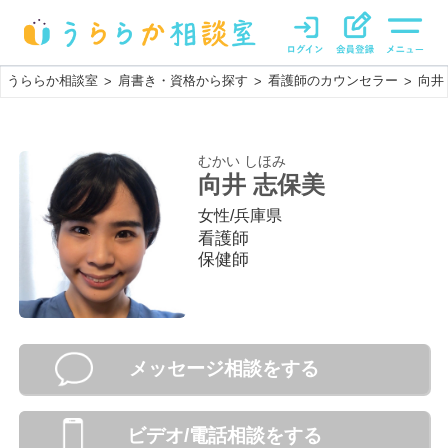
うららか相談室
肩書き・資格から探す
看護師のカウンセラー
向井
>
>
>
むかい しほみ
向井 志保美
女性
/
兵庫県
看護師
保健師
メッセージ相談をする
ビデオ/電話相談
をする