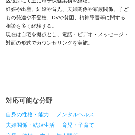
区役所にて主に母子保健業務を経験。
幸いです。
妊娠や出産、結婚や育児、夫婦関係や家族関係、子ど
皆さまの思いや考えに寄り添ったカウンセリングをさ
もの発達や不登校、DVや貧困、精神障害等に関する
せていただきます。
相談を多く経験する。
現在は自宅を拠点とし、電話・ビデオ・メッセージ・
病院へ行くのはなんだか敷居が高い、病院に行っても
対面の形式でカウンセリングを実施。
あまりゆっくりと相談に乗ってもらえない、もっと気
軽に誰かに相談したいといった方は、一人で抱え込ま
ず是非お気軽にご相談ください。
対応可能な分野
自身の性格・能力
メンタルヘルス
夫婦関係・結婚生活
育児・子育て