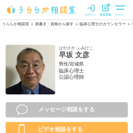
うららか相談室
肩書き・資格から探す
臨床心理士のカウンセラー
>
>
>
はやさか ふみひこ
早坂 文彦
男性
/
宮城県
臨床心理士
公認心理師
メッセージ相談をする
ビデオ相談
をする