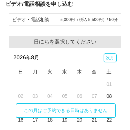
ビデオ/電話相談を申し込む
よう努力していきます
どうぞよろしくお願いします
ビデオ・電話相談
5,000円（税込 5,500円）/ 50分
※ビデオ相談でお顔を見られたくないといった場合、
カメラをオフにして相談を行うことも可能です。
日にちを選択してください
2026
8
年
月
次月
日
月
火
水
木
金
土
01
02
03
04
05
06
07
08
09
10
11
12
13
14
15
この月はご予約できる日時はありません
16
17
18
19
20
21
22