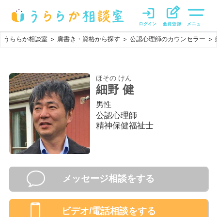
うららか相談室
肩書き・資格から探す
公認心理師のカウンセラー
>
>
>
ほその けん
細野 健
男性
公認心理師
精神保健福祉士
メッセージ相談をする
ビデオ/電話相談
をする