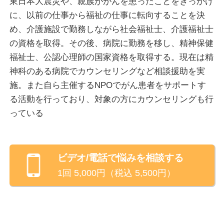
東日本大震災や、親族ががんを患ったことをきっかけ
きないと聞きます。やみくもに励まされたり、必要以
に、以前の仕事から福祉の仕事に転向することを決
上に心配されたり、知り合いに他言されたり・・・
め、介護施設で勤務しながら社会福祉士、介護福祉士
の資格を取得。その後、病院に勤務を移し、精神保健
まずは安心してお話をしていただけるよう努めてまい
福祉士、公認心理師の国家資格を取得する。現在は精
ります。もちろんあなたの秘密を厳守します。かかえ
神科のある病院でカウンセリングなど相談援助を実
ているお悩みや問題を、一緒に考えて一歩ずつ気持ち
施。また自ら主催するNPOでがん患者をサポートす
が穏やかになるよう歩んでいければと思います
る活動を行っており、対象の方にカウンセリングも行
っている
私自身も自分が何をすればいいのか、ずいぶん悩んで
きました。自分探しに海外放浪をしたり、いろいろ人
と会ったり、いろいろな仕事にトライしたり。豊かな
ビデオ/電話
で悩みを相談する
生活環境を求めて都心から離れたところに移住もしま
1回
5,000
円（税込
5,500
円）
した。そんな経験に何か接点があるようでしたらお話
聞かせていただきます
あなたの特別な想いやお悩みに、少しでも寄り添える