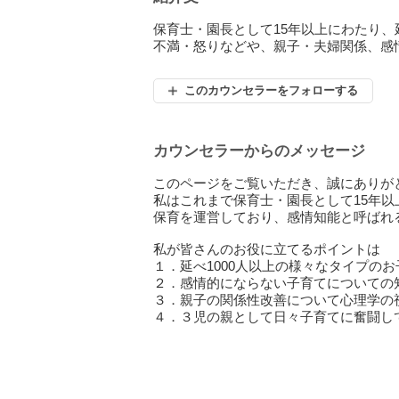
保育士・園長として15年以上にわたり、
不満・怒りなどや、親子・夫婦関係、感
このカウンセラーをフォローする
カウンセラーからのメッセージ
このページをご覧いただき、誠にありが
私はこれまで保育士・園長として15年以
保育を運営しており、感情知能と呼ばれ
私が皆さんのお役に立てるポイントは
１．延べ1000人以上の様々なタイプの
２．感情的にならない子育てについての
３．親子の関係性改善について心理学の
４．３児の親として日々子育てに奮闘し
・毎日イライラして子どもに当たってし
・怒らないと決めてるのに怒ってしまう
・子どもが何度言っても言うことを聞い