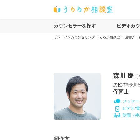
カウンセラーを探す
ビデオカ
オンラインカウンセリング うららか相談室
肩書き・
>
森川 慶
（
男性
/
神奈川
保育士
メッセー
ビデオ/
対面（
神
紹介文