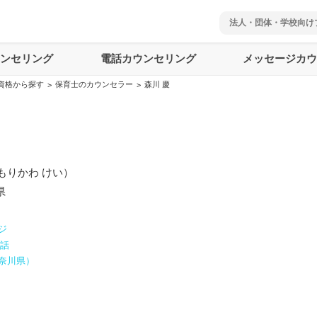
法人・団体・学校向け
ウンセリング
電話カウンセリング
メッセージカウ
資格から探す
保育士のカウンセラー
森川 慶
>
>
もりかわ けい
）
県
ジ
電話
奈川県
）