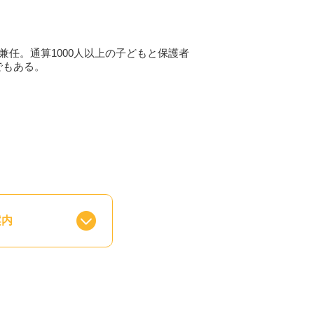
から子ども達を愛せて、毎日が幸せだと
兼任。通算1000人以上の子どもと保護者
でもある。
案内