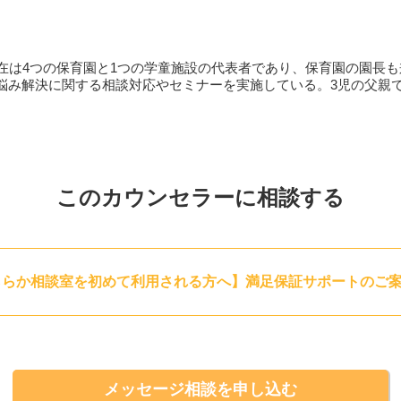
非お話ください。私自身もたくさん体験してきた悩みです。心の底
いきましょう。
いった場合、カメラをオフにして相談を行うことも可能です。
在は4つの保育園と1つの学童施設の代表者であり、保育園の園長も
悩み解決に関する相談対応やセミナーを実施している。3児の父親
このカウンセラーに相談する
ららか相談室を初めて利用される方へ】満足保証サポートのご
メッセージ相談を申し込む