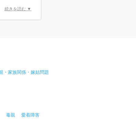
続きを読む ▼
親・家族関係・嫁姑問題
毒親
愛着障害