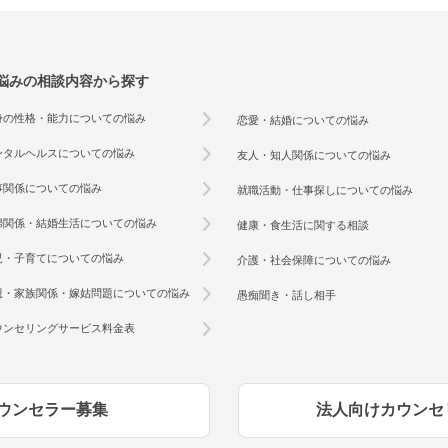
悩みの相談内容から探す
身の性格・能力についての悩み
恋愛・結婚についての悩み
ンタルヘルスについての悩み
友人・知人関係についての悩み
事関係についての悩み
就職活動・仕事探しについての悩み
婦関係・結婚生活についての悩み
健康・食生活に関する相談
児・子育てについての悩み
介護・社会保障についての悩み
親・家族関係・嫁姑問題についての悩み
愚痴聞き・話し相手
ウンセリングサービス料金表
ウンセラー募集
法人向けカウンセ