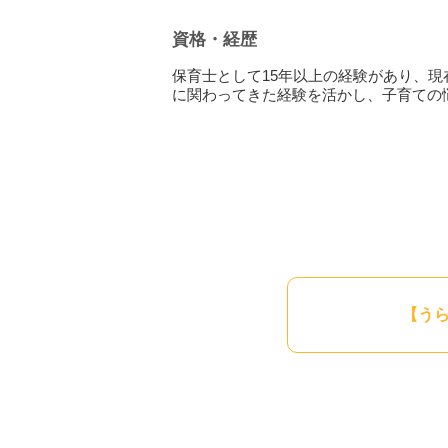
上記の内容に「私だ！」と思った方は是
思える、そんな子育てを一緒に実現して
資格・経歴
※ビデオ相談でお顔を見られたくないと
保育士として15年以上の経験があり、現
に関わってきた経験を活かし、子育ての
【う