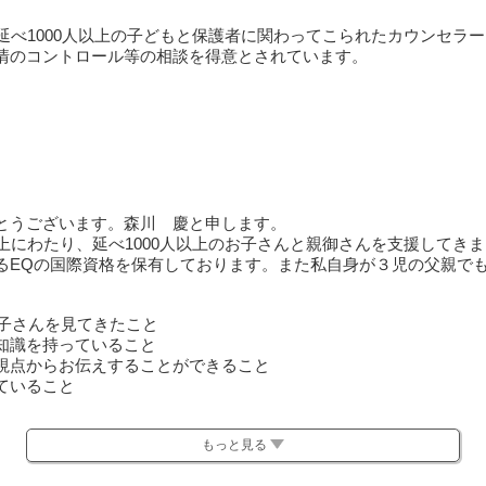
延べ1000人以上の子どもと保護者に関わってこられたカウンセラ
情のコントロール等の相談を得意とされています。
とうございます。森川 慶と申します。
上にわたり、延べ1000人以上のお子さんと親御さんを支援してき
るEQの国際資格を保有しております。また私自身が３児の父親で
お子さんを見てきたこと
知識を持っていること
視点からお伝えすることができること
ていること
まい、自己嫌悪に陥ってしまう人、、、分かります。
など、感情のコントロールが難しい、、、分かります。
もっと見る
てくれないので、子どもの事が嫌いになってしまう人、、、分かり