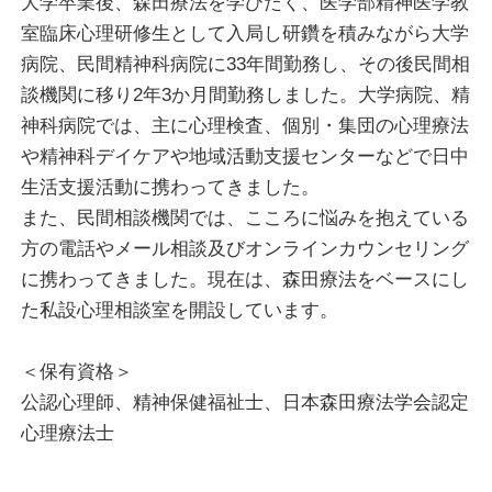
大学卒業後、森田療法を学びたく、医学部精神医学教
方々のオンラインカウンセリングや電話・メール相談
室臨床心理研修生として入局し研鑽を積みながら大学
に携わってきました。
病院、民間精神科病院に33年間勤務し、その後民間相
談機関に移り2年3か月間勤務しました。大学病院、精
これまでの活動を通じて、私はさまざまなこころの悩
神科病院では、主に心理検査、個別・集団の心理療法
みを抱えておられる方々のお話をお聴きし、少しでも
や精神科デイケアや地域活動支援センターなどで日中
その方のこころのモヤモヤが整理できればという思い
生活支援活動に携わってきました。
で相談・支援に取り組んできました。
また、民間相談機関では、こころに悩みを抱えている
方の電話やメール相談及びオンラインカウンセリング
悩んでいる時は、ああでもない、こうでもないと堂々
に携わってきました。現在は、森田療法をベースにし
巡りをしてしまいますが、そうした時こそ、こころの
た私設心理相談室を開設しています。
専門家であるカウンセラーに相談をしてみてくださ
い。
＜保有資格＞
きっと何か抱えている悩みの解決のヒントが見つかる
公認心理師、精神保健福祉士、日本森田療法学会認定
かもしれません。
心理療法士
私は、日本生まれの心理療法（精神療法）である森田