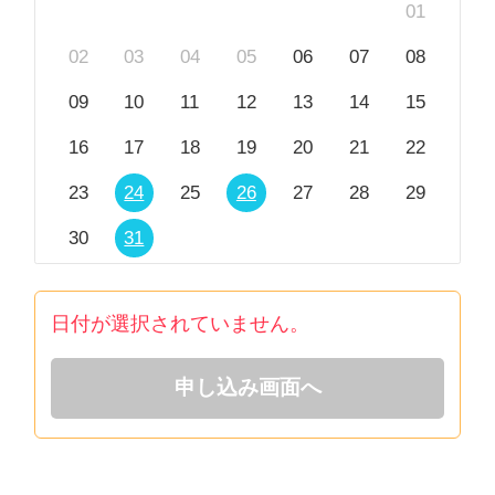
01
※森田療法をベースにしたカウンセリングを中心にし
ています。他の療法などをご希望の場合は、ご期待に
02
03
04
05
06
07
08
添えない可能性がありますのでご了承ください。
09
10
11
12
13
14
15
※公認心理師法第42条第2項の規定により、現在、精
神科や心療内科にご通院中の方は、「医師の指示」が
16
17
18
19
20
21
22
必要になりますので、ご予約前に必ず主治医とカウン
23
24
25
26
27
28
29
セリングを受けることについてご相談していただき、
主治医の同意を得てからご予約下さい。
30
31
※強い希死念慮や自傷他害のリスクが高い方のご相談
については、対応ができかねますので、ご了承くださ
日付が選択されていません。
い。
※投薬内容や治療法などの医療的な内容についてのご
相談については、対応ができかねますので、ご了承く
申し込み画面へ
ださい。
※ビデオ相談は、できるだけビデオをオンにてお願い
したいですが、どうしてもお顔を見らたくない場合