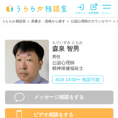
うららか相談室
肩書き・資格から探す
公認心理師のカウンセラー
>
>
>
もりいずみ ともお
森泉 智男
男性
公認心理師
精神保健福祉士
8/24 14:00〜 相談可能
メッセージ相談をする
ビデオ相談
をする