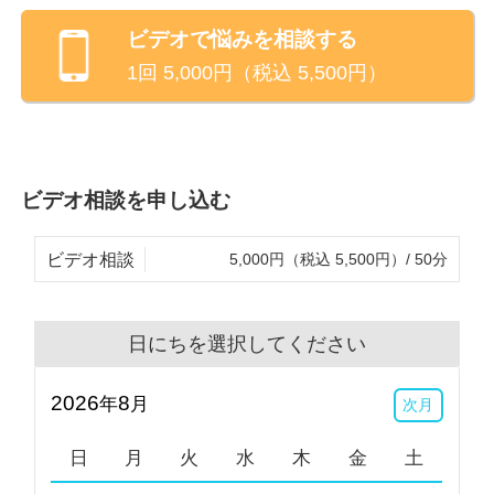
療法をベースにしたカウンセリングに長年取り組んで
ビデオ
で悩みを相談する
きました。
1回
5,000
円（税込
5,500
円）
特に、あたり前に暮らす日常生活の中で、ふっとした
時に、ちょっとした違和感や気になることを感じ、そ
の違和感や気になることを何とか自力で気にしないよ
うにしようとやり繰りをしては、堂々巡りになってし
ビデオ相談を申し込む
まっているようなことはないでしょうか。
もし、こういう方がおられましたら一度ご相談いただ
ビデオ相談
5,000円（税込 5,500円）/ 50分
ければと思います。
最後になりますが、こころに悩みを抱えている方お一
日にちを選択してください
人お一人のこころに寄り添い、一緒に考えていける伴
走者になれればと思っておりますので、どうぞよろし
2026
8
年
月
次月
くお願いいたします。
日
月
火
水
木
金
土
【ご予約前に必ずご確認ください】