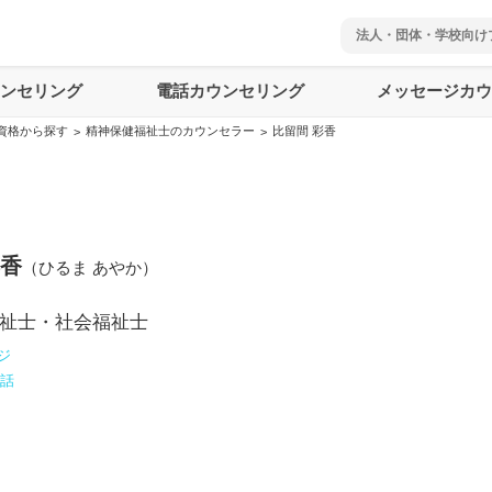
法人・団体・学校向け
ウンセリング
電話カウンセリング
メッセージカウ
資格から探す
精神保健福祉士のカウンセラー
比留間 彩香
>
>
彩香
（
ひるま あやか
）
祉士・社会福祉士
ジ
電話