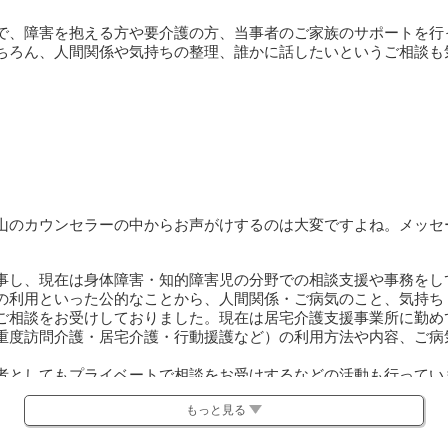
で、障害を抱える方や要介護の方、当事者のご家族のサポートを行
ちろん、人間関係や気持ちの整理、誰かに話したいというご相談も
山のカウンセラーの中からお声がけするのは大変ですよね。メッセ
事し、現在は身体障害・知的障害児の分野での相談支援や事務をし
の利用といった公的なことから、人間関係・ご病気のこと、気持ち
ご相談をお受けしておりました。現在は居宅介護支援事業所に勤め
重度訪問介護・居宅介護・行動援護など）の利用方法や内容、ご病
者としてもプライベートで相談をお受けするなどの活動も行ってい
ますが、ご参考になれば嬉しいです。
もっと見る
りますので、お受けできる日時が少なくなってしまいますが、どう