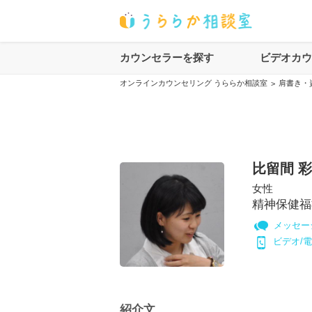
カウンセラーを探す
ビデオカ
オンラインカウンセリング うららか相談室
肩書き・
>
比留間 
女性
精神保健福
メッセー
ビデオ/
紹介文