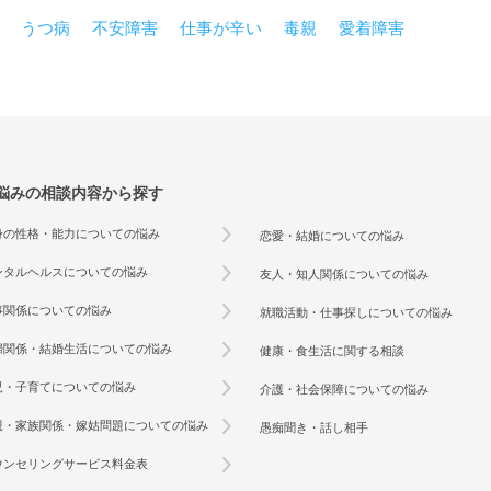
うつ病
不安障害
仕事が辛い
毒親
愛着障害
悩みの相談内容から探す
身の性格・能力についての悩み
恋愛・結婚についての悩み
ンタルヘルスについての悩み
友人・知人関係についての悩み
事関係についての悩み
就職活動・仕事探しについての悩み
婦関係・結婚生活についての悩み
健康・食生活に関する相談
児・子育てについての悩み
介護・社会保障についての悩み
親・家族関係・嫁姑問題についての悩み
愚痴聞き・話し相手
ウンセリングサービス料金表