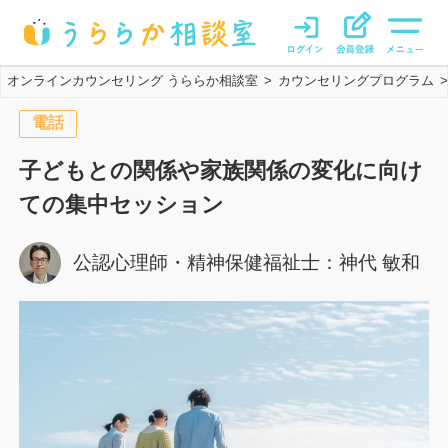
オンラインカウンセリング うららか相談室
カウンセリングプログラム
>
>
電話
子どもとの関係や家族関係の変化に向け
ての集中セッション
公認心理師・精神保健福祉士
：
神代 敏和