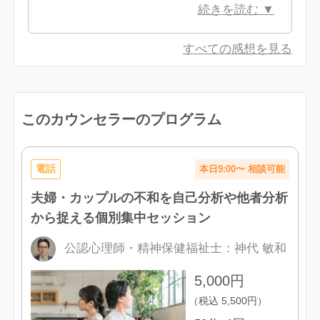
できて対策を立てるところまで進めら
続きを読む ▼
た。
れて、とても気持ちが軽くなりまし
た。親身に寄り添って話を聞いて下さ
すべての感想を見る
った事も嬉しかったです。ありがとご
ざいました！
このカウンセラーのプログラム
電話
本日9:00〜 相談可能
夫婦・カップルの不和を自己分析や他者分析
から捉える個別集中セッション
公認心理師・精神保健福祉士
：
神代 敏和
5,000
円
（税込
5,500
円）