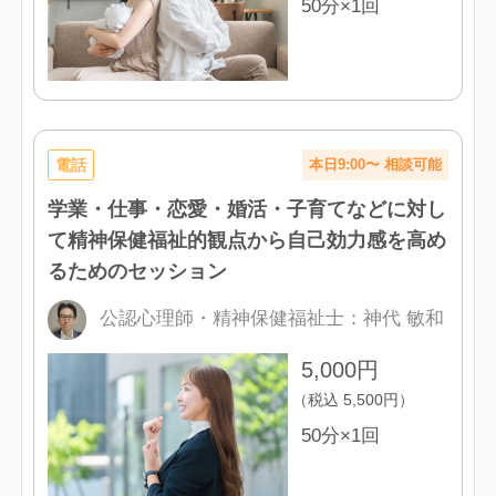
50分×1回
電話
本日9:00〜 相談可能
学業・仕事・恋愛・婚活・子育てなどに対し
て精神保健福祉的観点から自己効力感を高め
るためのセッション
公認心理師・精神保健福祉士
：
神代 敏和
5,000
円
（税込
5,500
円）
50分×1回