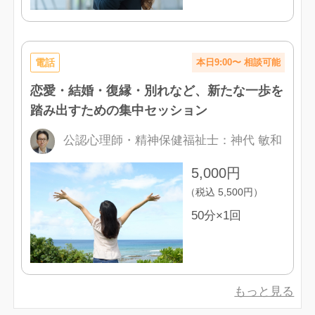
電話
本日9:00〜 相談可能
恋愛・結婚・復縁・別れなど、新たな一歩を
踏み出すための集中セッション
公認心理師・精神保健福祉士
：
神代 敏和
5,000
円
（税込
5,500
円）
50分×1回
もっと見る