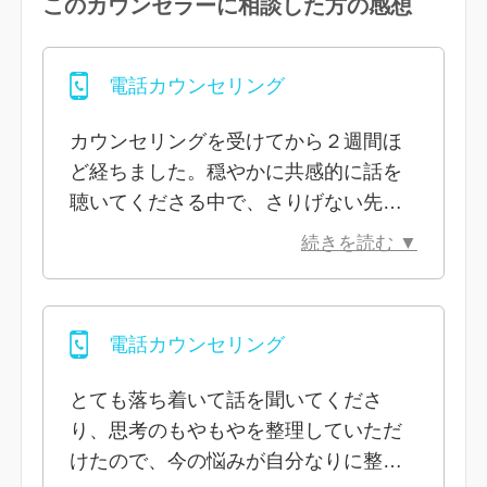
このカウンセラーに相談した方の感想
電話カウンセリング
カウンセリングを受けてから２週間ほ
ど経ちました。穏やかに共感的に話を
聴いてくださる中で、さりげない先生
の言葉から新たな視点を持つことがで
続きを読む ▼
き、カウンセリングを受ける前と後で
は見える世界がどんどん変わっていっ
ています。振り返りを続ける中で、相
電話カウンセリング
手以上に自分自身の課題の影響が大き
かったことに気づき、霧が晴れるよう
とても落ち着いて話を聞いてくださ
に色々なことが見えてきてました。ま
り、思考のもやもやを整理していただ
た行き詰まった時にはご相談させてい
けたので、今の悩みが自分なりに整理
ただきます。ありがとうございまし