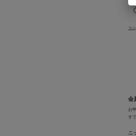
コン
会
お
す
ニ