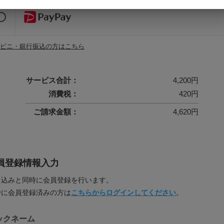
ビニ・銀行振込の方はこちら
サービス合計：
4,200
円
消費税：
420
円
ご請求金額：
4,620
円
員登録情報入力
申込みと同時に会員登録を行います。
でに会員登録済みの方は
こちらからログインしてください
。
ックネーム