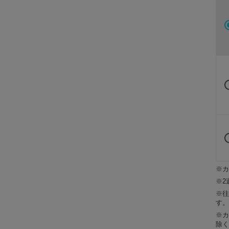
※カ
※2
※往
す。
※カ
除く