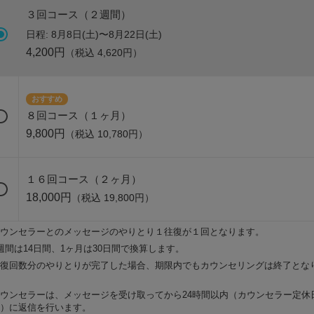
３回コース（２週間）
日程:
8月8日(土)〜8月22日(土)
4,200
円
（税込
4,620
円）
おすすめ
８回コース（１ヶ月）
9,800
円
（税込
10,780
円）
１６回コース（２ヶ月）
18,000
円
（税込
19,800
円）
ウンセラーとのメッセージのやりとり１往復が１回となります。
週間は14日間、1ヶ月は30日間で換算します。
復回数分のやりとりが完了した場合、期限内でもカウンセリングは終了とな
ウンセラーは、メッセージを受け取ってから24時間以内（カウンセラー定休
）に返信を行います。